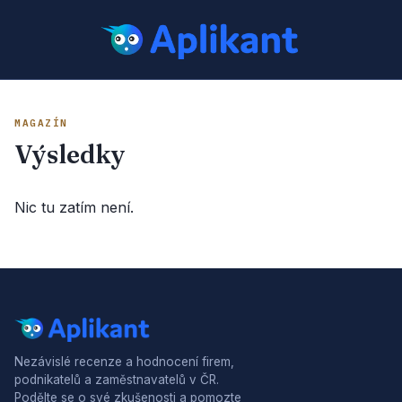
MAGAZÍN
Výsledky
Nic tu zatím není.
Nezávislé recenze a hodnocení firem,
podnikatelů a zaměstnavatelů v ČR.
Podělte se o své zkušenosti a pomozte