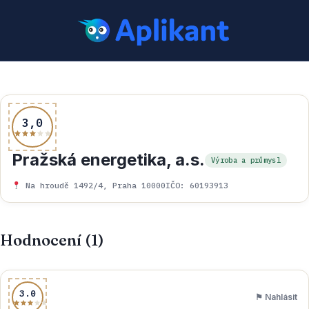
3,0
Pražská energetika, a.s.
Výroba a průmysl
Na hroudě 1492/4, Praha 10000
IČO: 60193913
Hodnocení (1)
3.0
⚑ Nahlásit