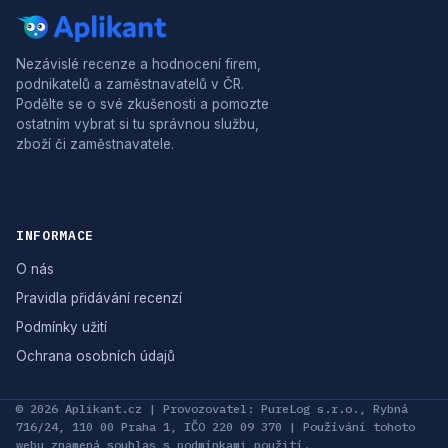
Nezávislé recenze a hodnocení firem,
podnikatelů a zaměstnavatelů v ČR.
Podělte se o své zkušenosti a pomozte
ostatním vybrat si tu správnou službu,
zboží či zaměstnavatele.
INFORMACE
O nás
Pravidla přidávání recenzí
Podmínky užití
Ochrana osobních údajů
© 2026 Aplikant.cz | Provozovatel: PureLog s.r.o., Rybná
716/24, 110 00 Praha 1, IČO 220 09 370 | Používání tohoto
webu znamená souhlas s podmínkami použití.